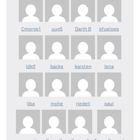
Cmorge1
uug5
Darth B
efueloep
Idklf
backe
karsten
lena
liba
mohe
riedeli
paul