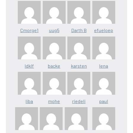
Cmorge1
uug5
Darth B
efueloep
Idklf
backe
karsten
lena
liba
mohe
riedeli
paul