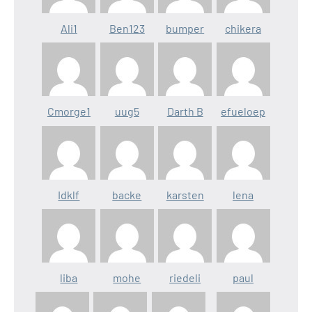
Ali1
Ben123
bumper
chikera
Cmorge1
uug5
Darth B
efueloep
Idklf
backe
karsten
lena
liba
mohe
riedeli
paul