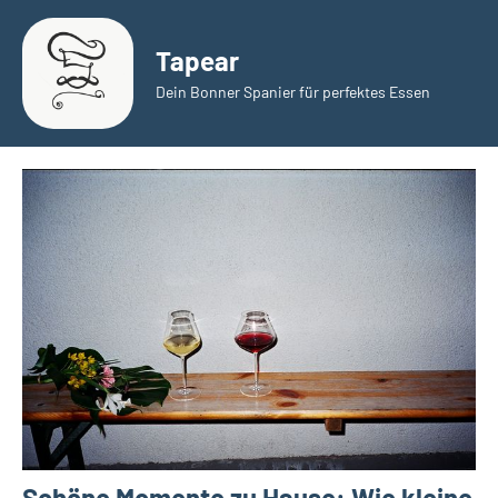
Zum
Inhalt
Tapear
springen
Dein Bonner Spanier für perfektes Essen
Schöne Momente zu Hause: Wie kleine