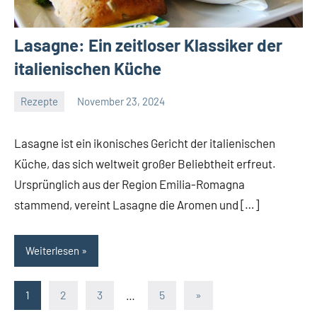
Lasagne: Ein zeitloser Klassiker der
italienischen Küche
Rezepte
November 23, 2024
Tapas
Freund
Lasagne ist ein ikonisches Gericht der italienischen
Küche, das sich weltweit großer Beliebtheit erfreut.
Ursprünglich aus der Region Emilia-Romagna
stammend, vereint Lasagne die Aromen und […]
Weiterlesen
Seitennummerierung
Nächste
1
2
3
…
5
»
Beiträge