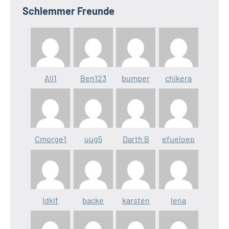
Schlemmer Freunde
Ali1
Ben123
bumper
chikera
Cmorge1
uug5
Darth B
efueloep
Idklf
backe
karsten
lena