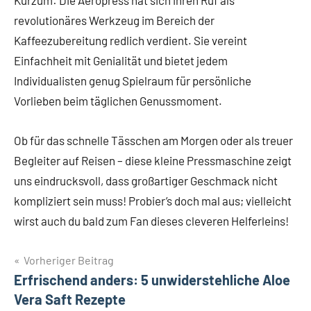
Kurzum: Die Aeropress hat sich ihren Ruf als
revolutionäres Werkzeug im Bereich der
Kaffeezubereitung redlich verdient. Sie vereint
Einfachheit mit Genialität und bietet jedem
Individualisten genug Spielraum für persönliche
Vorlieben beim täglichen Genussmoment.
Ob für das schnelle Tässchen am Morgen oder als treuer
Begleiter auf Reisen – diese kleine Pressmaschine zeigt
uns eindrucksvoll, dass großartiger Geschmack nicht
kompliziert sein muss! Probier’s doch mal aus; vielleicht
wirst auch du bald zum Fan dieses cleveren Helferleins!
Beitragsnavigation
Vorheriger Beitrag
Erfrischend anders: 5 unwiderstehliche Aloe
Vera Saft Rezepte