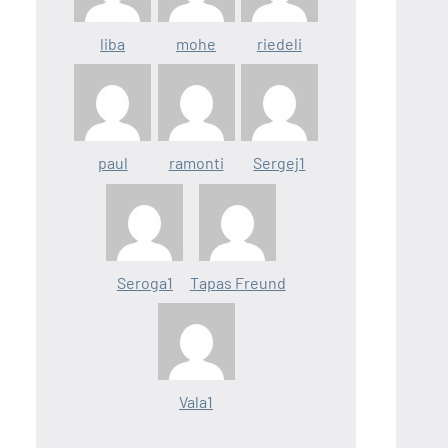
liba
mohe
riedeli
paul
ramonti
Sergej1
Seroga1
Tapas Freund
Vala1