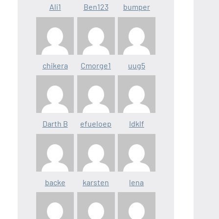
Ali1
Ben123
bumper
chikera
Cmorge1
uug5
Darth B
efueloep
Idklf
backe
karsten
lena