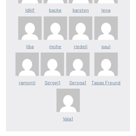
Idklf
backe
karsten
lena
liba
mohe
riedeli
paul
ramonti
Sergej1
Seroga1
Tapas Freund
Vala1