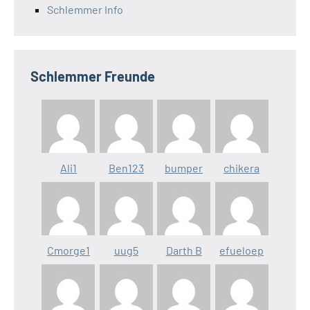
Schlemmer Info
Schlemmer Freunde
Ali1
Ben123
bumper
chikera
Cmorge1
uug5
Darth B
efueloep