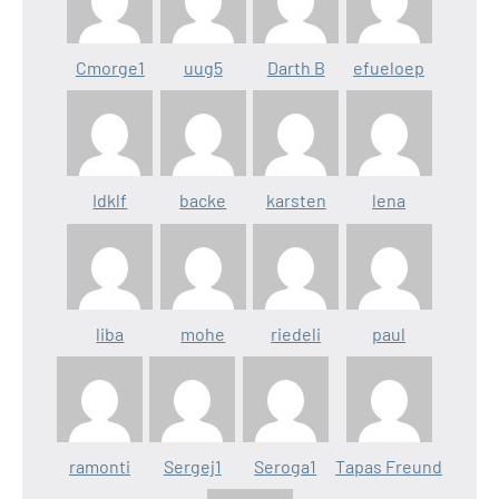
Cmorge1
uug5
Darth B
efueloep
Idklf
backe
karsten
lena
liba
mohe
riedeli
paul
ramonti
Sergej1
Seroga1
Tapas Freund