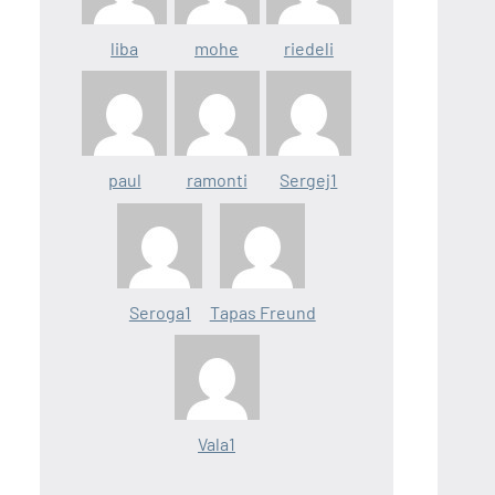
liba
mohe
riedeli
paul
ramonti
Sergej1
Seroga1
Tapas Freund
Vala1