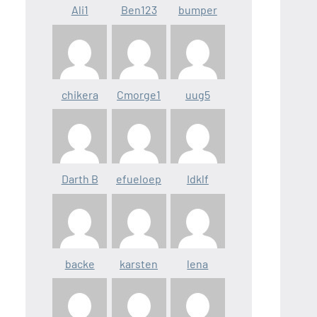
Ali1
Ben123
bumper
chikera
Cmorge1
uug5
Darth B
efueloep
Idklf
backe
karsten
lena