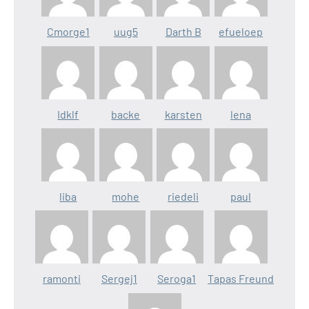
Cmorge1
uug5
Darth B
efueloep
Idklf
backe
karsten
lena
liba
mohe
riedeli
paul
ramonti
Sergej1
Seroga1
Tapas Freund